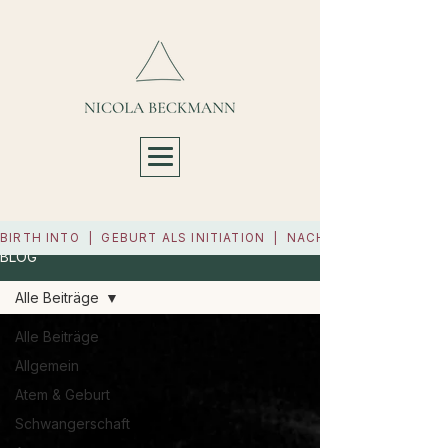
BIRTH INTO  |  GEBURT ALS INITIATION  |  NÄCHSTER START 11.9
BLOG
Alle Beiträge
Alle Beiträge
Allgemein
Atem & Geburt
Schwangerschaft