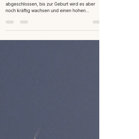
Die Entwicklung des Babys ist weitestgehend
abgeschlossen, bis zur Geburt wird es aber
noch kräftig wachsen und einen hohen
Energiebedarf haben. Daher ist diese Zeit für
die werdende Mutter körperlich sehr
herausfordernd und zunehmend beschwerlich,
sie benötigt viel Ruhe und Schlaf. Das Kind
nimmt immer mehr Platz ein, die Bauchorgane
der Frau werden verdrängt, und auch das
Zwerchfell wird nach oben gedrückt, was sich
natürlich auch auswirkt auf Herz und Lunge.
Sodbrennen, hä