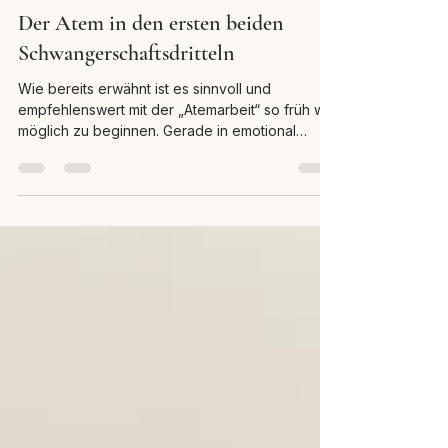
Nicola Beckmann
22. Dez. 2025
2 Min. Lesezeit
Atem & Geburt
Der Atem in den ersten beiden
Schwangerschaftsdritteln
Wie bereits erwähnt ist es sinnvoll und
empfehlenswert mit der „Atemarbeit“ so früh wie
möglich zu beginnen. Gerade in emotional
ambivalenten Phasen, die auch immer wieder
von Unsicherheit, Sorge und auftretenden
Ängsten geprägt sein können, kann der Atem
eine große Stütze sein, Halt geben und ein
Gefühl des Getragen seins im Großen Ganzen
vermitteln. Leider kommen die meisten Frauen
im ersten Drittel der Schwangerschaft eher
selten in eine Atemgruppe. Das liegt daran, dass
s