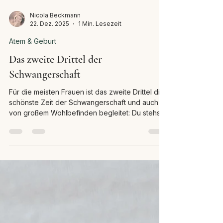
Nicola Beckmann
22. Dez. 2025
1 Min. Lesezeit
Atem & Geburt
Das zweite Drittel der
Schwangerschaft
Für die meisten Frauen ist das zweite Drittel die
schönste Zeit der Schwangerschaft und auch
von großem Wohlbefinden begleitet: Du stehst
sozusagen „in voller Blüte“ und genießt Deinen
Zustand, die anfänglichen
Müdigkeitserscheinungen und auch die Übelkeit
haben meist nachgelassen und Du fühlst Dich
weitestgehend beschwerdefrei. Mit dem