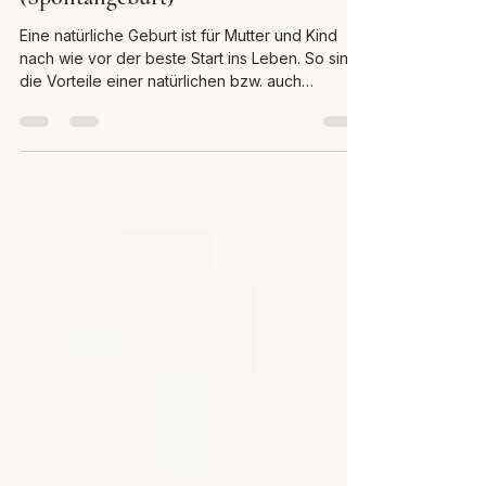
(Spontangeburt)
Eine natürliche Geburt ist für Mutter und Kind
nach wie vor der beste Start ins Leben. So sind
die Vorteile einer natürlichen bzw. auch
sogenannten Spontangeburt mannigfaltig,
sowohl für die Mutter als auch für das Kind. Im
Laufe der Geburt kann sich ein wunderbares
Zusammenspiel zwischen ihnen einstellen, das
für beide – sowohl bewusst als auch auf
unbewusster Ebene – zu einer tiefprägenden
Erfahrung werden und sich so auf die Qualität
ihrer Bindung und Beziehung auswirken k