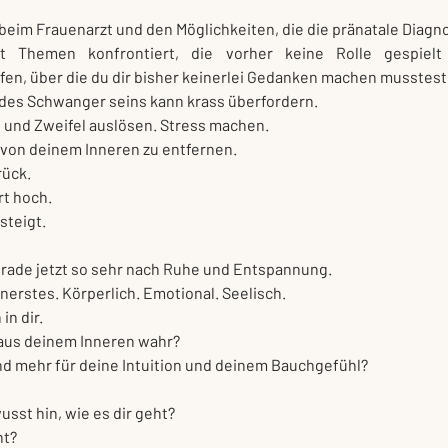
eim Frauenarzt und den Möglichkeiten, die die pränatale Diagnost
it Themen konfrontiert, die vorher keine Rolle gespielt
fen, über die du dir bisher keinerlei Gedanken machen musstest
 des Schwanger seins kann krass überfordern.
 und Zweifel auslösen. Stress machen.
, von deinem Inneren zu entfernen.
rück.
t hoch.
steigt.
erade jetzt so sehr nach Ruhe und Entspannung.
nnerstes. Körperlich. Emotional. Seelisch.
n dir.
aus deinem Inneren wahr?
nd mehr für deine Intuition und deinem Bauchgefühl?
usst hin, wie es dir geht?
ht?